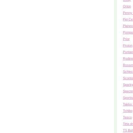
Orion
Penny 
Pet Ce
Planeo
Pompo
Prior
Proton
Puntan
Rodinn
Rossm
Schlec
Sconto
Spark
Spectr
Sporti
Takko 
Tchibo
Tesco
Teta d
TS Bo