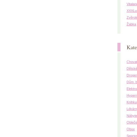
Vitalan
XXXLu
Zvěrok
Žabka
Kate
Chovat
Dětské
Droger
Dům, b
Elektro
Hyper
Knihku
Lékár
Nábyt
Obleče
Obuv
Sporto