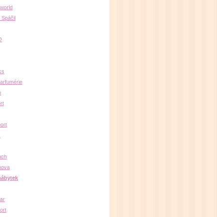
oworld
 Spáčil
O
cs
arfumérie
b
rt
ort
s
ach
nova
nábytek
par
ort