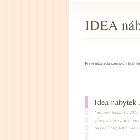
IDEA náby
Právě máte zobrazen akční leták Ide
Idea nábytek 
{ platnost letáku 1.2.2015
Sdílejte leták s přáteli n
zpět na letáky IDEA nábyt