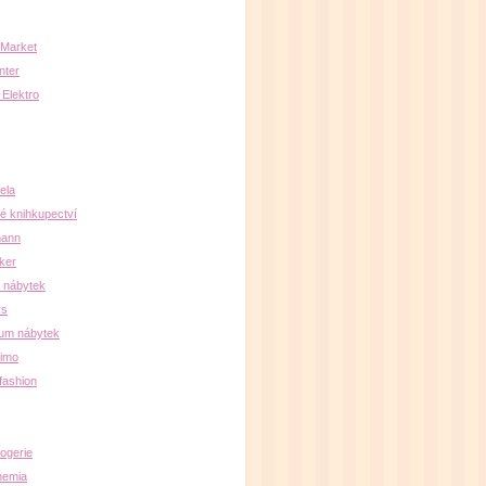
Market
nter
 Elektro
ela
é knihkupectví
ann
ker
 nábytek
ys
um nábytek
simo
fashion
rogerie
hemia