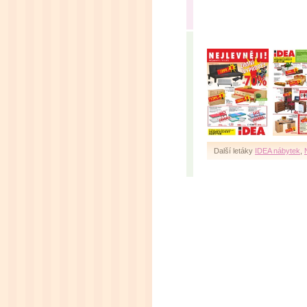
Další letáky
IDEA nábytek
,