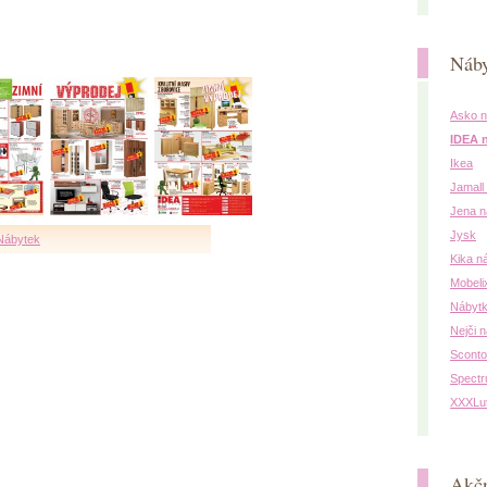
Náb
Asko n
IDEA 
Ikea
Jamall
Jena n
Jysk
Nábytek
Kika n
Mobeli
Nábytk
Nejči 
Sconto
Spectr
XXXLu
Akčn