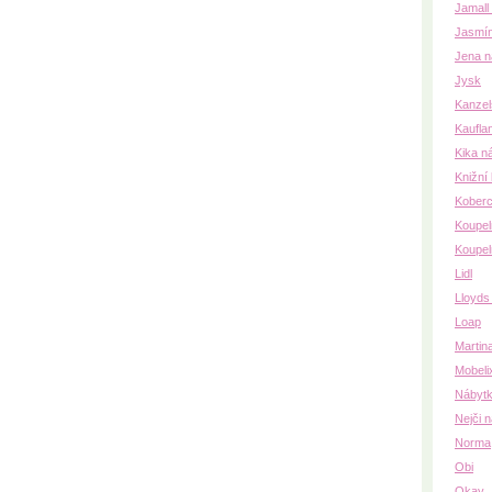
Jamall
Jasmín
Jena n
Jysk
Kanzel
Kaufla
Kika n
Knižní 
Koberc
Koupe
Koupel
Lidl
Lloyds
Loap
Martin
Mobeli
Nábytk
Nejči 
Norma
Obi
Okay