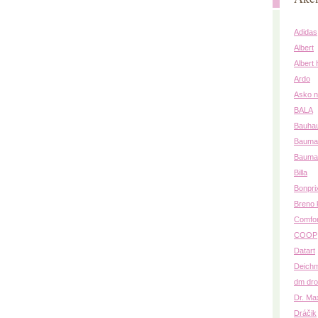
Adidas
Albert
Albert
Ardo
Asko n
BALA
Bauha
Baumat
Bauma
Billa
Bonpri
Breno 
Comfo
COOP
Datart
Deich
dm dro
Dr. Ma
Dráčik