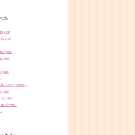
ytek
ábytek
nábytek
 nábytek
ábytek
ábytek
x
áři Čech a Moravy
nábytek
 nábytek
um nábytek
tz
í letáky