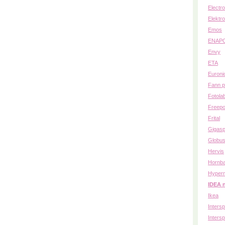
Electr
Elektro
Emos
ENAP
Envy
ETA
Euroni
Fann p
Fotola
Freepo
Frital
Gigasp
Globu
Hervis
Hornb
Hyper
IDEA 
Ikea
Inters
Intersp