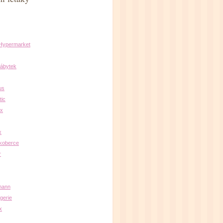
 Hypermarket
ábytek
us
ic
x
x
koberce
r
mann
gerie
x