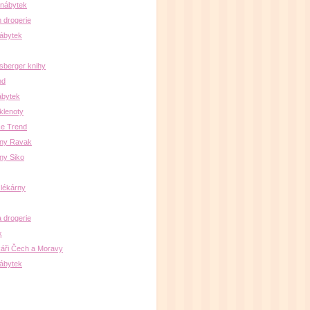
 nábytek
 drogerie
ábytek
sberger knihy
nd
ábytek
klenoty
e Trend
lny Ravak
ny Siko
 lékárny
a drogerie
x
áři Čech a Moravy
nábytek