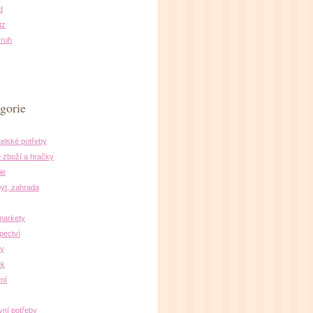
d
tz
ruh
gorie
elské potřeby
 zboží a hračky
ie
yt, zahrada
markety
pectví
ny
ek
ní
vní potřeby